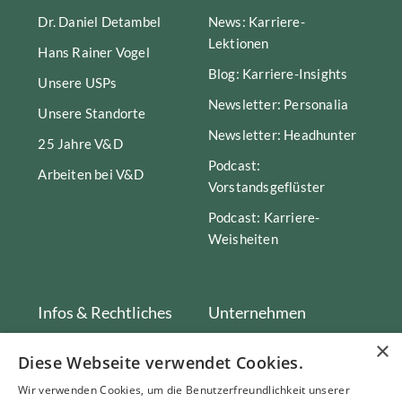
Dr. Daniel Detambel
News: Karriere-
Lektionen
Hans Rainer Vogel
Blog: Karriere-Insights
Unsere USPs
Newsletter: Personalia
Unsere Standorte
Newsletter: Headhunter
25 Jahre V&D
Podcast:
Arbeiten bei V&D
Vorstandsgeflüster
Podcast: Karriere-
Weisheiten
Infos & Rechtliches
Unternehmen
×
Vogel und Detambel
Leistungsbroschüre
Diese Webseite verwendet Cookies.
GmbH & Co. KG
Executive Early Access
Wir verwenden Cookies, um die Benutzerfreundlichkeit unserer
Wilhelmstraße 12