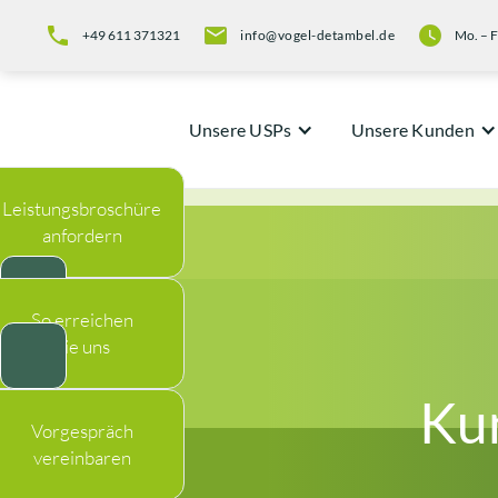
+49 611 371321
info@vogel-detambel.de
Mo. – F
Unsere USPs
Unsere Kunden
Leistungsbroschüre
anfordern
So erreichen
Sie uns
Ku
Vorgespräch
vereinbaren